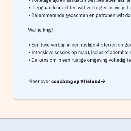
Volledige tijd en aandacht wilt besteden aan je
•
Diepgaande inzichten wilt verkrijgen in wie je b
•
Belemmerende gedachten en patronen wilt d
Wat je krijgt:
•
Een luxe verblijf in een rustige 4-sterren omge
•
Intensieve sessies op maat, inclusief ademha
•
De kans om in een rustige omgeving volledig t
coaching op Vlieland
Meer over