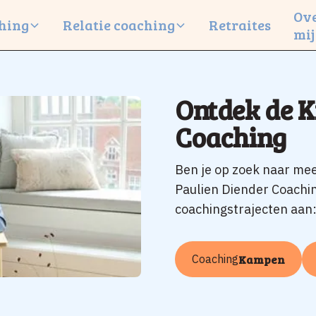
Ov
hing
Relatie coaching
Retraites
mij
Ontdek de K
Coaching
Ben je op zoek naar meer
Paulien Diender Coachin
coachingstrajecten aan:
Coaching
Kampen