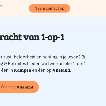
er
Neem contact op
racht van 1-op-1
 rust, helderheid en richting in je leven? Bij
g & Retraites bieden we twee unieke 1-op-1
 één in
Kampen
en één op
Vlieland
.
Coaching
Vlieland