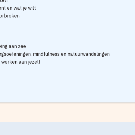
zelf
ent en wat je wilt
oorbreken
ving aan zee
lingsoefeningen, mindfulness en natuurwandelingen
e werken aan jezelf